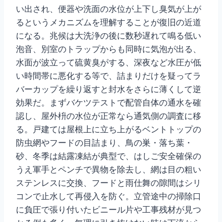
い出され、便器や洗面の水位が上下し臭気が上が
るというメカニズムを理解することが復旧の近道
になる。兆候は大洗浄の後に数秒遅れて鳴る低い
泡音、別室のトラップからも同時に気泡が出る、
水面が波立って硫黄臭がする、深夜など水圧が低
い時間帯に悪化する等で、詰まりだけを疑ってラ
バーカップを繰り返すと封水をさらに薄くして逆
効果だ。まずバケツテストで配管自体の通水を確
認し、屋外枡の水位が正常なら通気側の調査に移
る。戸建ては屋根上に立ち上がるベントトップの
防虫網やフードの目詰まり、鳥の巣・落ち葉・
砂、冬季は結露凍結が典型で、はしご安全確保の
うえ軍手とペンチで異物を除去し、網は目の粗い
ステンレスに交換、フードと雨仕舞の隙間はシリ
コンで止水して再侵入を防ぐ。立管途中の掃除口
に負圧で張り付いたビニール片や工事残材が見つ