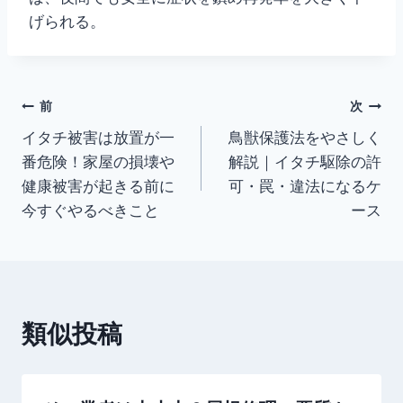
げられる。
投
前
次
イタチ被害は放置が一
鳥獣保護法をやさしく
稿
番危険！家屋の損壊や
解説｜イタチ駆除の許
ナ
健康被害が起きる前に
可・罠・違法になるケ
今すぐやるべきこと
ース
ビ
ゲ
ー
類似投稿
シ
ョ