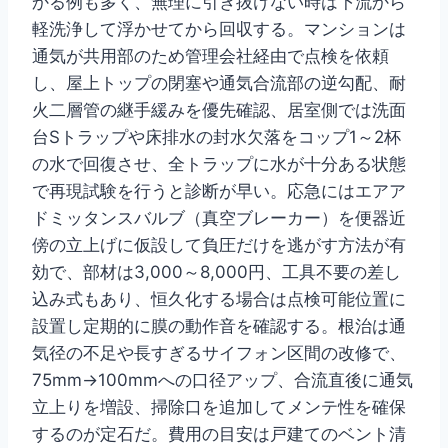
かる例も多く、無理に引き抜けない時は下流から
軽洗浄して浮かせてから回収する。マンションは
通気が共用部のため管理会社経由で点検を依頼
し、屋上トップの閉塞や通気合流部の逆勾配、耐
火二層管の継手緩みを優先確認、居室側では洗面
台Sトラップや床排水の封水欠落をコップ1～2杯
の水で回復させ、全トラップに水が十分ある状態
で再現試験を行うと診断が早い。応急にはエアア
ドミッタンスバルブ（真空ブレーカー）を便器近
傍の立上げに仮設して負圧だけを逃がす方法が有
効で、部材は3,000～8,000円、工具不要の差し
込み式もあり、恒久化する場合は点検可能位置に
設置し定期的に膜の動作音を確認する。根治は通
気径の不足や長すぎるサイフォン区間の改修で、
75mm→100mmへの口径アップ、合流直後に通気
立上りを増設、掃除口を追加してメンテ性を確保
するのが定石だ。費用の目安は戸建てのベント清