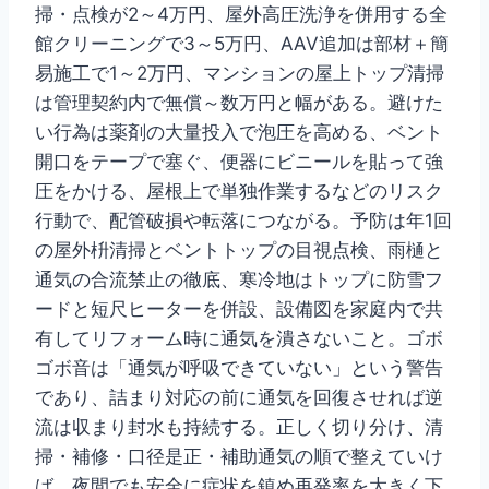
掃・点検が2～4万円、屋外高圧洗浄を併用する全
館クリーニングで3～5万円、AAV追加は部材＋簡
易施工で1～2万円、マンションの屋上トップ清掃
は管理契約内で無償～数万円と幅がある。避けた
い行為は薬剤の大量投入で泡圧を高める、ベント
開口をテープで塞ぐ、便器にビニールを貼って強
圧をかける、屋根上で単独作業するなどのリスク
行動で、配管破損や転落につながる。予防は年1回
の屋外枡清掃とベントトップの目視点検、雨樋と
通気の合流禁止の徹底、寒冷地はトップに防雪フ
ードと短尺ヒーターを併設、設備図を家庭内で共
有してリフォーム時に通気を潰さないこと。ゴボ
ゴボ音は「通気が呼吸できていない」という警告
であり、詰まり対応の前に通気を回復させれば逆
流は収まり封水も持続する。正しく切り分け、清
掃・補修・口径是正・補助通気の順で整えていけ
ば、夜間でも安全に症状を鎮め再発率を大きく下