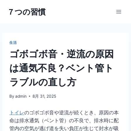
内
７つの習慣
容
を
ス
キ
ッ
生活
プ
ゴボゴボ音・逆流の原因
は通気不良？ベント管ト
ラブルの直し方
By
admin
8月 31, 2025
トイレ
のゴボゴボ音や逆流が続くとき、原因の本
命は排水通気（ベント管）の不良で、排水時に配
管内の空気が逃げ道を失い負圧が生じて封水が吸