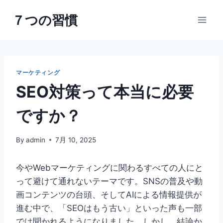
内
７つの習慣
容
を
ス
キ
ッ
マーケティング
プ
SEO対策って本当に必要
ですか？
By
admin
7月 10, 2025
今やWebマーケティングに関わるすべての人にと
って避けて通れないテーマです。SNSの普及や動
画コンテンツの台頭、そしてAIによる情報提供が
進む中で、「SEOはもう古い」といった声も一部
では聞かれるようになりました。しかし、結論か